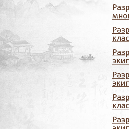
Раз
мно
Раз
кла
Раз
эки
Разр
эки
Раз
кла
Раз
эки