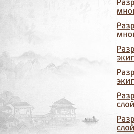
Раз
мно
Раз
мно
Разр
эки
Разр
эки
Разр
сло
Разр
сло