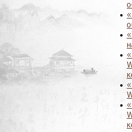
о
«
о
«
н
«
W
к
«
W
«
W
к