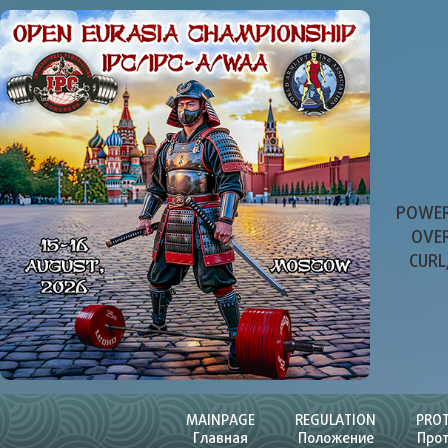
POWER
OVER
CURL
MAINPAGE
REGULATION
PRO
Главная
Положение
Про