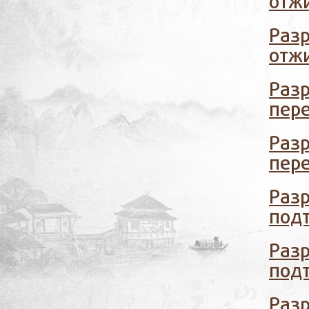
отжи
Раз
отжи
Разр
пер
Разр
пер
Раз
подт
Раз
подт
Раз