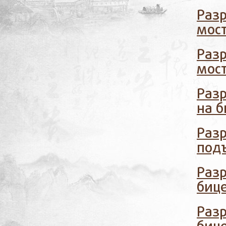
Разр
мос
Разр
мос
Раз
на б
Разр
под
Разр
биц
Разр