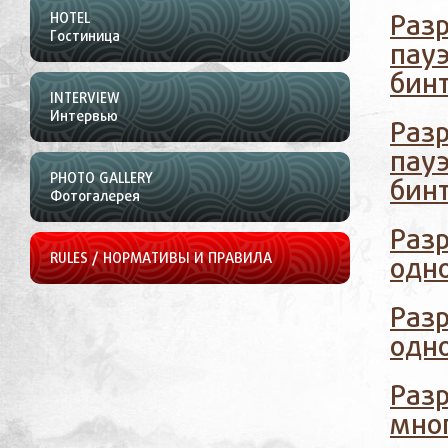
HOTEL
Разр
Гостиница
пау
бин
INTERVIEW
Интервью
Разр
пау
PHOTO GALLERY
бин
Фотогалерея
Раз
RULES / НОРМАТИВЫ И ПРАВИЛА
одн
Раз
одн
Раз
мно