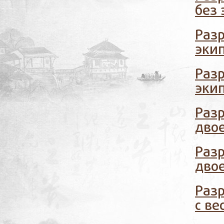
без
Разр
эки
Разр
эки
Разр
дво
Разр
дво
Разр
с ве