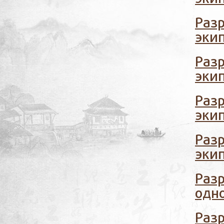
Разр
эки
Разр
эки
Раз
эки
Раз
эки
Раз
одн
Раз