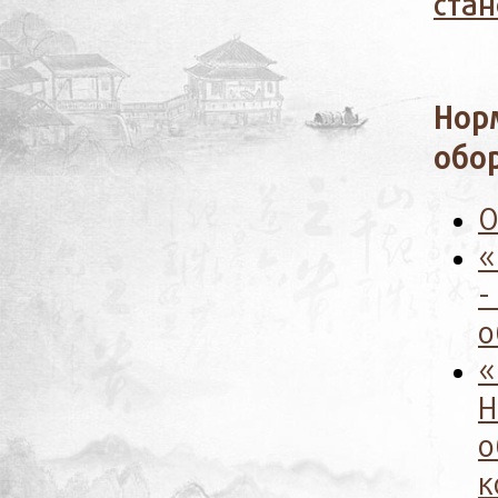
стан
Нор
обо
О
«
-
о
«
Н
о
к