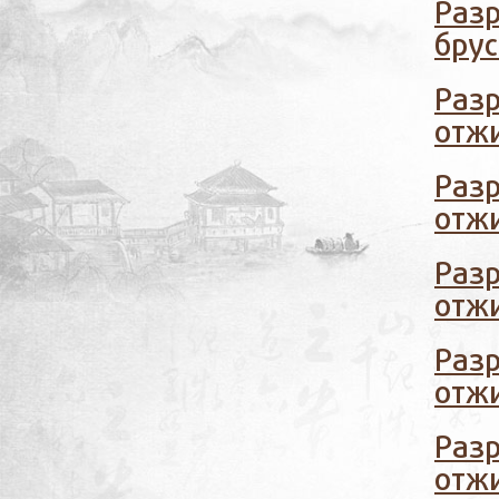
Раз
брус
Раз
отжи
Раз
отжи
Раз
отжи
Раз
отжи
Раз
отжи