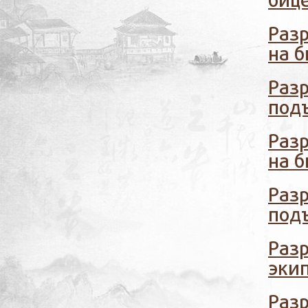
биц
Раз
на б
Раз
под
Раз
на б
Разр
подъ
Разр
эки
Разр