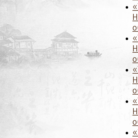
«
Н
о
«
Н
о
«
Н
о
«
Н
о
«