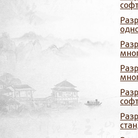
соф
Раз
одн
Раз
мно
Раз
мно
Раз
соф
Раз
ста