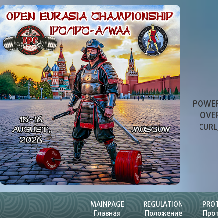
POWER
OVER
CURL
MAINPAGE
REGULATION
PRO
Главная
Положение
Про